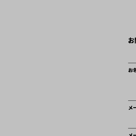
お
お
メ
メ