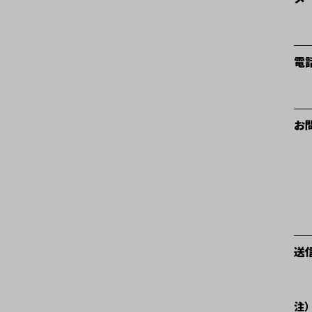
電
お
送
注